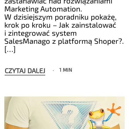
zastanawiać nad rozwiązaniami
Marketing Automation.
W dzisiejszym poradniku pokażę,
krok po kroku – Jak zainstalować
i zintegrować system
SalesManago z platformą Shoper?.
[…]
CZYTAJ DALEJ
1 MIN