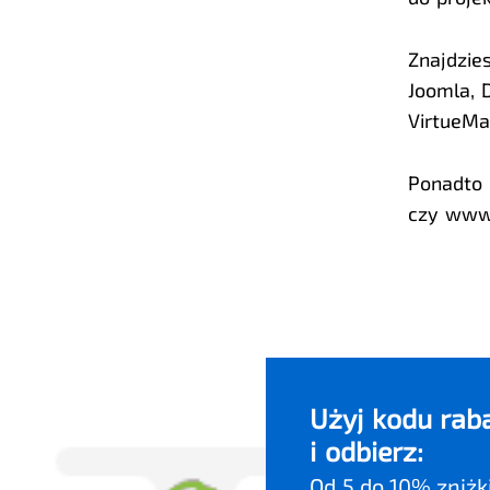
Znajdzie
Joomla, 
VirtueMa
Ponadto k
czy www,
Użyj kodu ra
i odbierz:
Od 5 do 10% zniżk