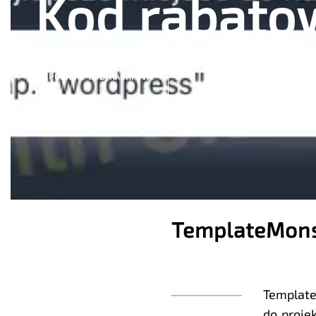
Kod rabato
POBIERZ KOD RABATOWY
TemplateMons
Template
do proje