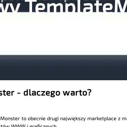
wy Template
ter - dlaczego warto?
Monster to obecnie drugi największy marketplace z m
któw WWW i graficznych.