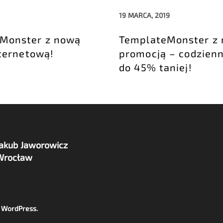
19 MARCA, 2019
Monster z nową
TemplateMonster z
ternetową!
promocją – codzienn
do 45% taniej!
Jakub Jaworowicz
Wrocław
& WordPress
.