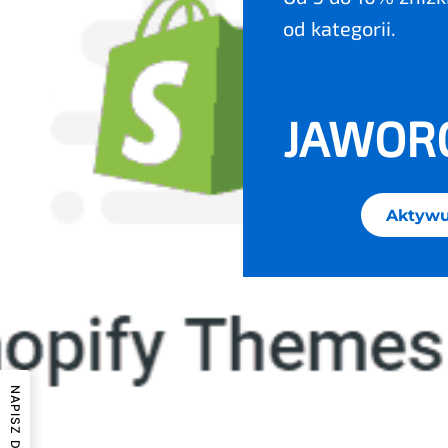
od kategorii.
JAWOR
Aktywu
NAPISZ DO MNIE