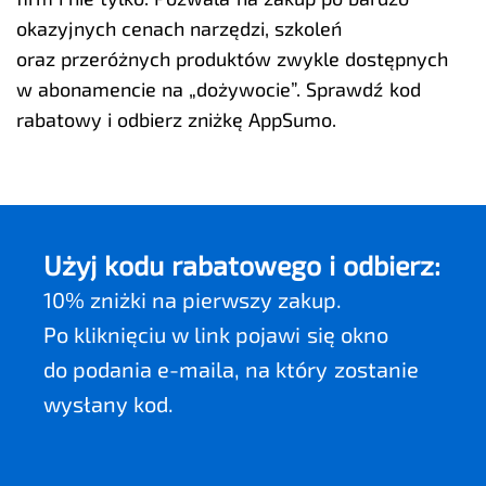
okazyjnych cenach narzędzi, szkoleń
oraz przeróżnych produktów zwykle dostępnych
w abonamencie na „dożywocie”. Sprawdź kod
rabatowy i odbierz zniżkę AppSumo.
Użyj kodu rabatowego i odbierz:
10% zniżki na pierwszy zakup.
Po kliknięciu w link pojawi się okno
do podania e-maila, na który zostanie
wysłany kod.