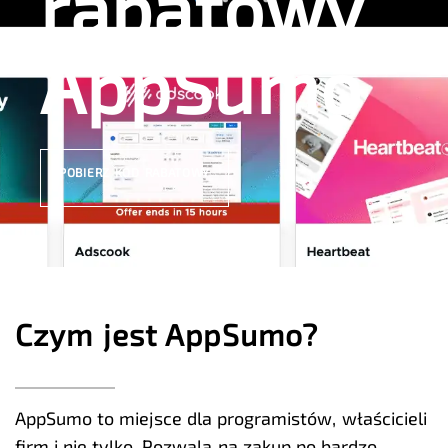
rabatowy
AppSumo
POBIERZ KOD RABATOWY
Czym jest AppSumo?
AppSumo to miejsce dla programistów, właścicieli
firm i nie tylko. Pozwala na zakup po bardzo