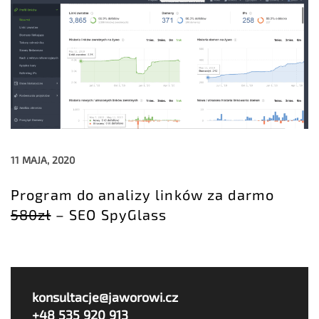
11 MAJA, 2020
Program do analizy linków za darmo
580zł
– SEO SpyGlass
konsultacje@jaworowi.cz
+48 535 920 913