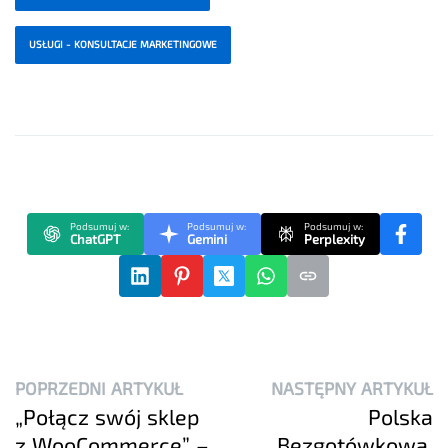
USŁUGI - KONSULTACJE MARKETINGOWE
Podsumuj w:
Podsumuj w:
Podsumuj w:
ChatGPT
Gemini
Perplexity
POPRZEDNI ARTYKUŁ
NASTĘPNY ARTYKUŁ
„Połącz swój sklep
Polska
z WooCommerce” –
Bezgotówkowa,