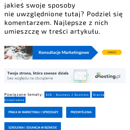
jakieś swoje sposoby
nie uwzględnione tutaj? Podziel się
komentarzem. Najlepsze z nich
umieszczę w treści artykułu.
Powiązane tematy:
B2B - Business 2 Business
Branża
Uniwersalna
PRACA W MARKETINGU I SPRZEDAŻY
PRZEMYŚLENIA
SZKOLENIA I EDUKACJA W BIZNESIE