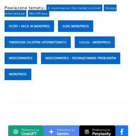
Powiązane tematy:
E-Commerce (Sprzedaż online)
Sklepy
internetowe
WordPress
FILTRY I AKCJE W WORDPRES
KURS WORDPRESS
TWORZENIE SKLEPÓW INTERNETOWYCH
USŁUGI - WORDPRESS
WOOCOMMERCE
WOOCOMMERCE - ROZWIĄZYWANIE PROBLEMÓW
WORDPRESS
Podsumuj w:
Podsumuj w:
Podsumuj w:
ChatGPT
Gemini
Perplexity