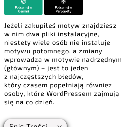
Podsumuj w
Podsumuj w
Gemini
Perplexity
Jeżeli zakupiłeś motyw znajdziesz
w nim dwa pliki instalacyjne,
niestety wiele osób nie instaluje
motywu potomnego, a zmiany
wprowadza w motywie nadrzędnym
(głównym) – jest to jeden
z najczęstszych błędów,
który czasem popełniają również
osoby, które WordPressem zajmują
się na co dzień.
Spis Treści