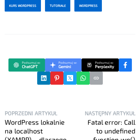
KURS WORDPRESS
TUTORIALE
WORDPRESS
Podsumuj w:
Podsumuj w:
Podsumuj w:
ChatGPT
Gemini
Perplexity
POPRZEDNI ARTYKUŁ
NASTĘPNY ARTYKUŁ
WordPress lokalnie
Fatal error: Call
na localhost
to undefined
(XAMPP)… dlaczego
function wp()