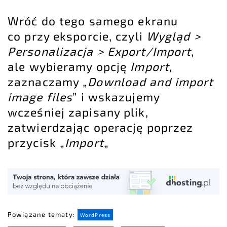
Wróć do tego samego ekranu
co przy eksporcie, czyli
Wygląd >
Personalizacja > Export/Import
,
ale wybieramy opcję
Import,
zaznaczamy „
Download and import
image files
” i wskazujemy
wcześniej zapisany plik,
zatwierdzając operację poprzez
przycisk „
Import
„
Powiązane tematy:
WordPress