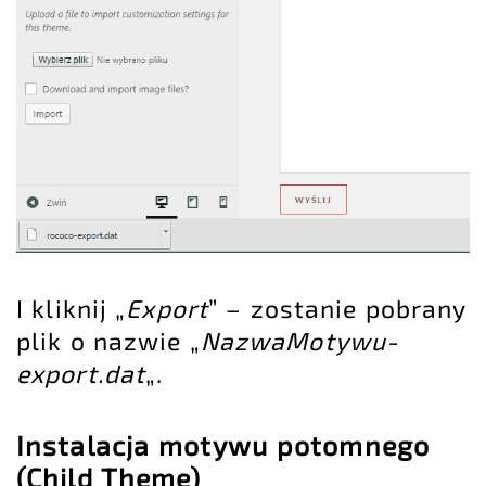
I kliknij „
Export
” – zostanie pobrany
plik o nazwie „
NazwaMotywu-
export.dat
„.
Instalacja motywu potomnego
(Child Theme)