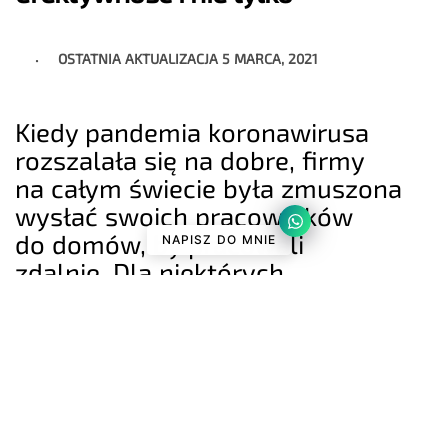
OSTATNIA AKTUALIZACJA
5 MARCA, 2021
Kiedy pandemia koronawirusa
rozszalała się na dobre, firmy
na całym świecie była zmuszona
wysłać swoich pracowników
do domów, by pracowali
NAPISZ DO MNIE
zdalnie. Dla niektórych
przedsiębiorstw nagła potrzeba
wyposażenia zespołu w potrzebne
narzędzia do wykonywania
obowiązków zawodowych w domu
była […]