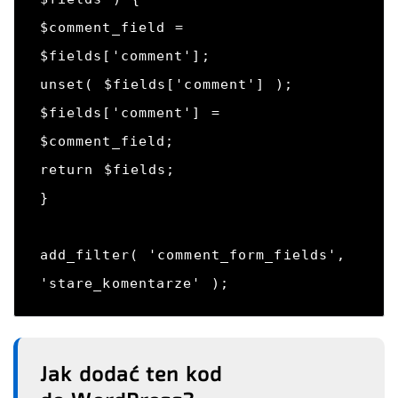
$comment_field = 
$fields['comment'];

unset( $fields['comment'] );

$fields['comment'] = 
$comment_field;

return $fields;

}

add_filter( 'comment_form_fields', 
'stare_komentarze' );
Jak dodać ten kod