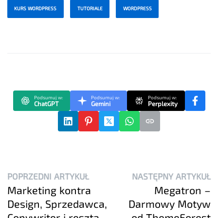
KURS WORDPRESS
TUTORIALE
WORDPRESS
Podsumuj w:
Podsumuj w:
Podsumuj w:
ChatGPT
Gemini
Perplexity
POPRZEDNI ARTYKUŁ
NASTĘPNY ARTYKUŁ
Marketing kontra
Megatron –
Design, Sprzedawca,
Darmowy Motyw
Copywriter i reszta…
od ThemeForest