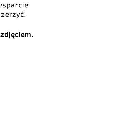
wsparcie
szerzyć.
 zdjęciem.