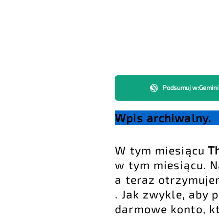
Podsumuj w
:
Gemini
Wpis archiwalny.
W tym miesiącu
Th
w tym miesiącu. 
a teraz otrzymuj
. Jak zwykle, aby 
darmowe konto, k