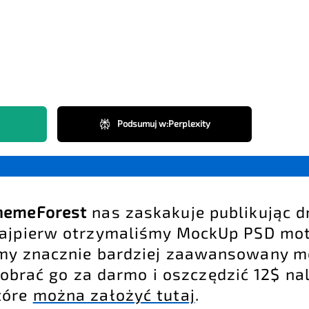
Podsumuj w
:
Perplexity
emeForest
nas zaskakuje publikując d
Najpierw otrzymaliśmy MockUp PSD mo
emy znacznie bardziej zaawansowany 
pobrać go za darmo i oszczędzić 12$ na
tóre
można założyć tutaj
.