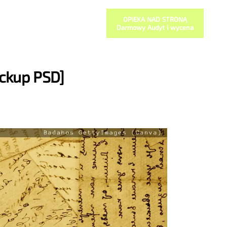
OPIEKA NAD STRONĄ
Darmowy Audyt i wycena
ckup PSD]