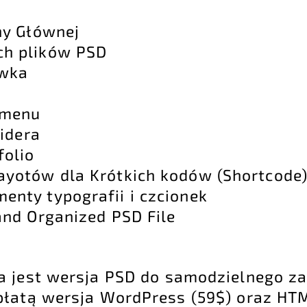
ny Głównej
ch plików PSD
ówka
 menu
lidera
folio
ayotów dla Krótkich kodów (Shortcode
enty typografii i czcionek
and Organized PSD File
a jest wersja PSD do samodzielnego z
łatą wersja WordPress (59$) oraz HTM