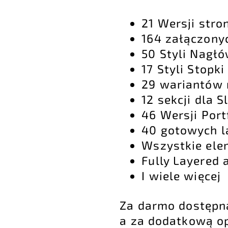
21 Wersji stro
164 załączony
50 Styli Nagł
17 Styli Stopki
29 wariantów
12 sekcji dla S
46 Wersji Port
40 gotowych l
Wszystkie elem
Fully Layered 
I wiele więcej
Za darmo dostępn
a za dodatkową op