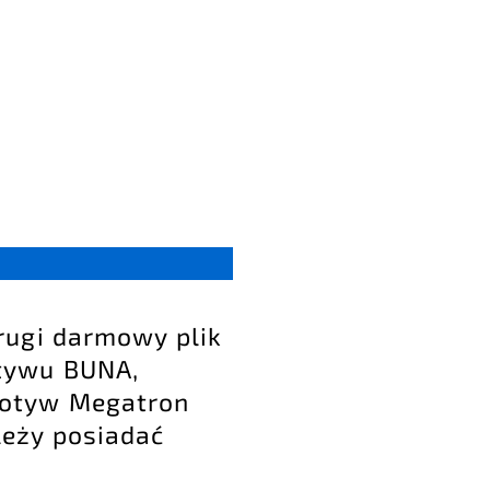
rugi darmowy plik
tywu BUNA,
motyw
Megatron
leży posiadać