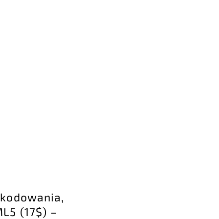
)
akodowania,
L5 (17$) –