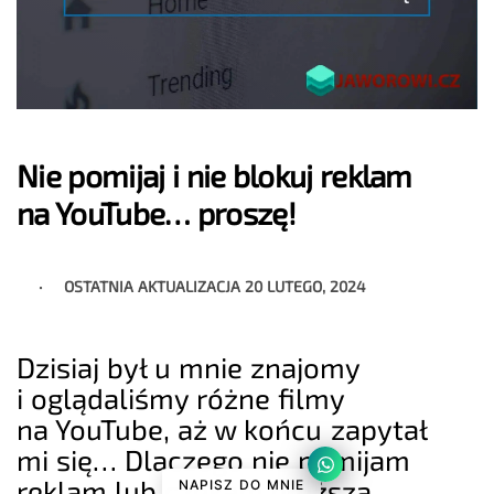
Nie pomijaj i nie blokuj reklam
na YouTube… proszę!
OSTATNIA AKTUALIZACJA
20 LUTEGO, 2024
Dzisiaj był u mnie znajomy
i oglądaliśmy różne filmy
na YouTube, aż w końcu zapytał
mi się… Dlaczego nie pomijam
reklam lub czekam dłuższą
NAPISZ DO MNIE