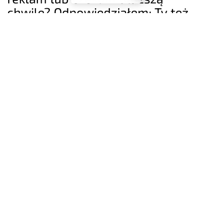
chwilę? Odpowiedziałem: Ty też
nie powinieneś. Zacznijmy może
od podstaw :) Kiedy YouTube płaci
twórcom, […]
CZYTAJ DALEJ
1 MIN