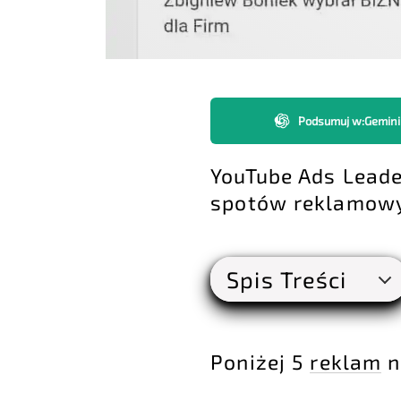
Podsumuj w
:
Gemini
YouTube Ads Leade
spotów reklamowyc
Spis Treści
Poniżej 5
reklam
n