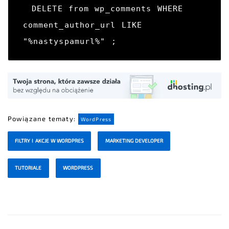
DELETE from wp_comments WHERE 
comment_author_url LIKE 
"%nastyspamurl%" ;
Powiązane tematy:
WordPress
FILTRY I AKCJE W WORDPRES
MARKETING DEVELOPER
TUTORIALE
WORDPRESS