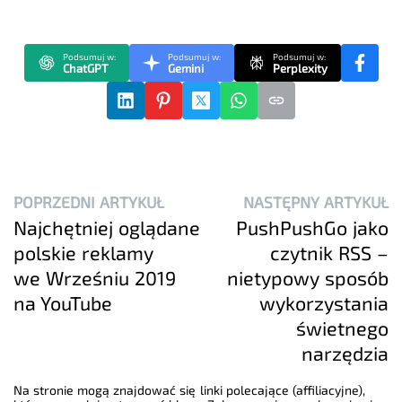
Podsumuj w:
Podsumuj w:
Podsumuj w:
ChatGPT
Gemini
Perplexity
POPRZEDNI ARTYKUŁ
NASTĘPNY ARTYKUŁ
Najchętniej oglądane
PushPushGo jako
polskie reklamy
czytnik RSS –
we Wrześniu 2019
nietypowy sposób
na YouTube
wykorzystania
świetnego
narzędzia
Na stronie mogą znajdować się linki polecające (affiliacyjne),