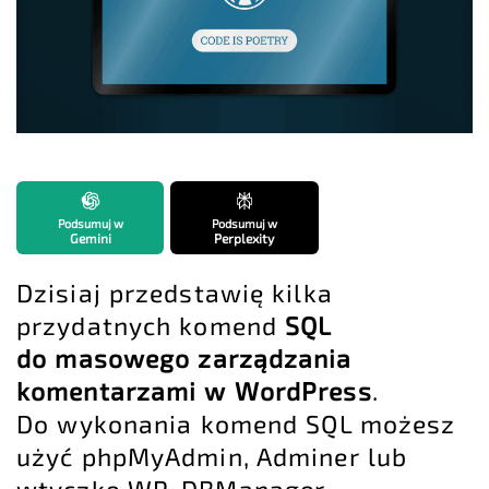
Podsumuj w
Podsumuj w
Gemini
Perplexity
Dzisiaj przedstawię kilka
przydatnych komend
SQL
do masowego zarządzania
komentarzami w WordPress
.
Do wykonania komend SQL możesz
użyć phpMyAdmin, Adminer lub
wtyczkę WP-DBManager.