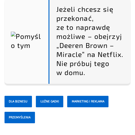
Jeżeli chcesz się
przekonać,
ze to naprawdę
możliwe – obejrzyj
„Deeren Brown –
Miracle” na Netflix.
Nie próbuj tego
w domu.
DLA BIZNESU
LUŹNE GADKI
MARKETING I REKLAMA
PRZEMYŚLENIA