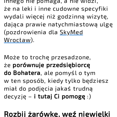
innego nie pomaga, a nie widzi,
że na leki i inne cudowne specyfiki
wydali więcej niż godzinną wizytę,
dająca prawie natychmiastową ulgę
(pozdrowienia dla
SkyMed
Wrocław
).
Może to trochę przesadzone,
że
porównuje przedsiębiorcę
do Bohatera
, ale pomyśl o tym
w ten sposób, kiedy tylko będziesz
miał do podjęcia jakaś trudną
decyzję –
i tutaj Ci pomogę
:)
Rozbij żarówkę, weź niewielki