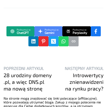
Podsumuj w:
Podsumuj w:
Podsumuj w:
ChatGPT
Gemini
Perplexity
POPRZEDNI ARTYKUŁ
NASTĘPNY ARTYKUŁ
28 urodziny domeny
Introwertycy
.pl, a więc DNS.pl
znienawidzeni
ma nową stronę
na rynku pracy?
Na stronie mogą znajdować się linki polecające (affiliacyjne),
które pozwalają utrzymać bloga. Zakup z mojego polecenia nie
generuje dla Ciebie dodatkowych kosztów, a ja otrzymam