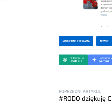
MARKETING I REKLAMA
NEWSY
Podsumuj w:
Podsumuj 
ChatGPT
Gemini
POPRZEDNI ARTYKUŁ
#RODO dziękuję C