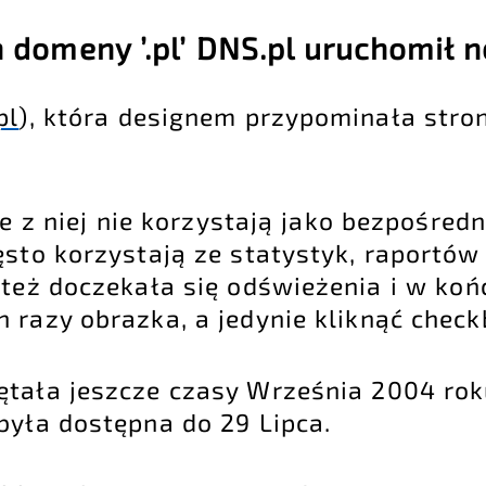
n domeny ’.pl’ DNS.pl uruchomił 
pl
), która designem przypominała stro
e z niej nie korzystają jako bezpośredni
ęsto korzystają ze statystyk, raportów
 też doczekała się odświeżenia i w koń
 razy obrazka, a jedynie kliknąć check
ętała jeszcze czasy Września 2004 rok
była dostępna do 29 Lipca.