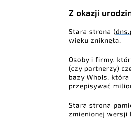
Z okazji urodzi
Stara strona (
dns.
wieku zniknęła.
Osoby i firmy, któr
(czy partnerzy) cz
bazy WhoIs, która
przepisywać milion
Stara strona pami
zmienionej wersji 