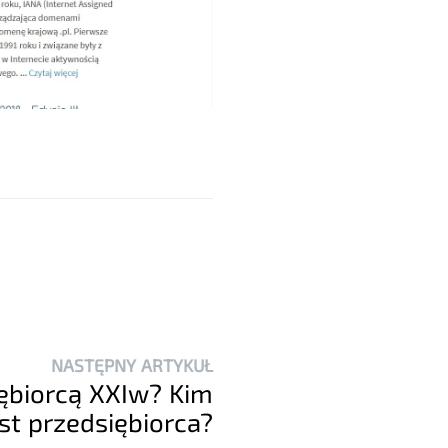
NASTĘPNY ARTYKUŁ
iębiorcą XXIw? Kim
est przedsiębiorca?