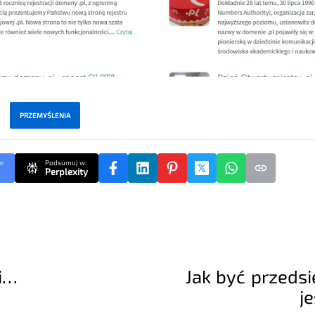
PRZEMYŚLENIA
w:
Podsumuj w:
Perplexity
i…
Jak być przeds
j