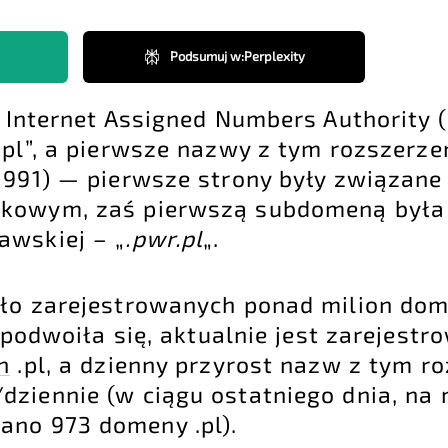
Podsumuj w
:
Perplexity
u Internet Assigned Numbers Authority 
.pl”, a pierwsze nazwy z tym rozszerze
1991) — pierwsze strony były związane
ukowym, zaś pierwszą subdomeną był
awskiej – „
.pwr.pl
„.
ało zarejestrowanych ponad milion dom
 podwoiła się, aktualnie jest zarejest
n
.pl, a dzienny przyrost nazw z tym r
dziennie (w ciągu ostatniego dnia, na
ano 973 domeny .pl).