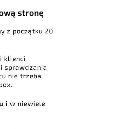
nową stronę
ny z początku 20
 klienci
 i sprawdzania
cu nie trzeba
box.
u i w niewiele