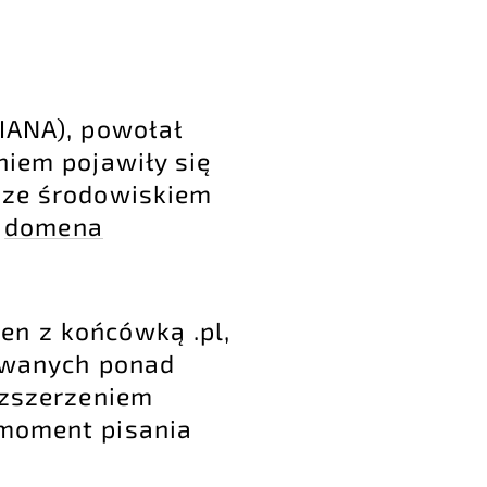
(IANA), powołał
niem pojawiły się
 ze środowiskiem
a
domena
en z końcówką .pl,
rowanych ponad
ozszerzeniem
 moment pisania