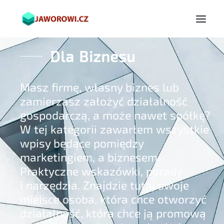
Dla Biznesu
Masz firmę, własny biznes lub
zamierzasz założyć działalność
gospodarczą, a może nawet spółkę?
W tej kategorii zawarłem wszystkie
wpisy będące pomiędzy
marketingiem, a biznesem.
Praktyczne wskazówki, porady
i narzędzia. Znajdzie tutaj swoje
miejsce osoba, która chce otworzyć
działalność, która chce ją promową