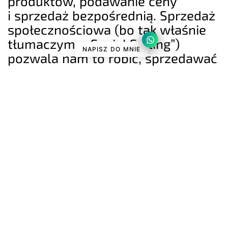
produktów, podawanie ceny
i sprzedaż bezpośrednią. Sprzedaż
społecznościowa (bo tak właśnie
tłumaczymy „Social Selling”)
NAPISZ DO MNIE
pozwala nam to robić, sprzedawać
bez sprzedawania. Jak to możliwe?
W tym […]
CZYTAJ DALEJ
6 MIN