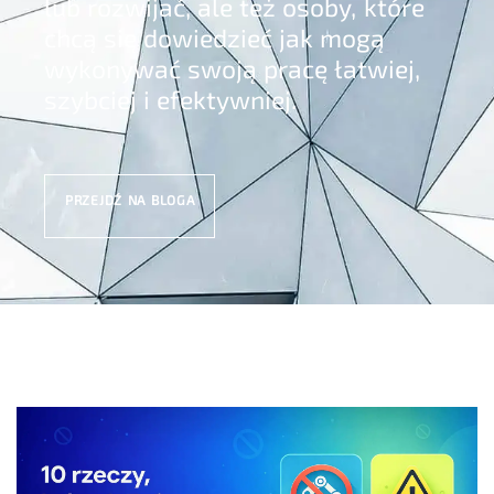
lub rozwijać, ale też osoby, które
chcą się dowiedzieć jak mogą
wykonywać swoją pracę łatwiej,
szybciej i efektywniej.
PRZEJDŹ NA BLOGA