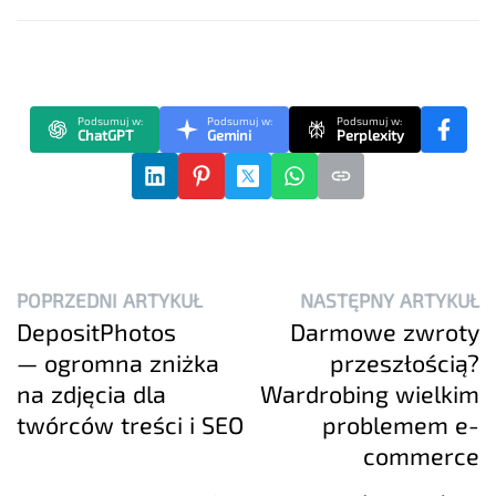
Podsumuj w:
Podsumuj w:
Podsumuj w:
ChatGPT
Gemini
Perplexity
POPRZEDNI ARTYKUŁ
NASTĘPNY ARTYKUŁ
DepositPhotos
Darmowe zwroty
— ogromna zniżka
przeszłością?
na zdjęcia dla
Wardrobing wielkim
twórców treści i SEO
problemem e-
commerce