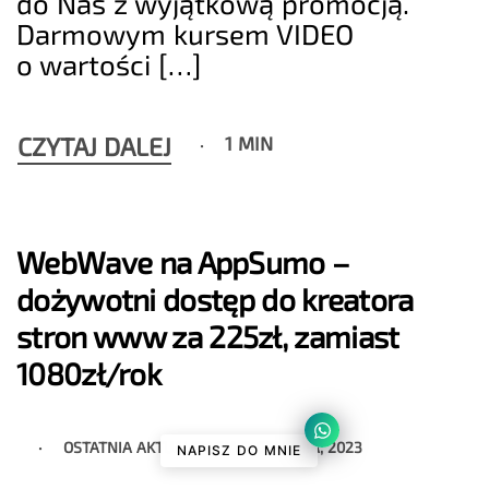
do Nas z wyjątkową promocją.
Darmowym kursem VIDEO
o wartości […]
CZYTAJ DALEJ
1 MIN
WebWave na AppSumo –
dożywotni dostęp do kreatora
stron www za 225zł, zamiast
1080zł/rok
OSTATNIA AKTUALIZACJA
3 GRUDNIA, 2023
NAPISZ DO MNIE