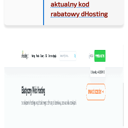
aktualny kod
rabatowy dHosting