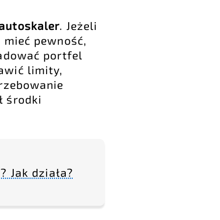
autoskaler
. Jeżeli
z mieć pewność,
adować portfel
wić limity,
trzebowanie
 środki
? Jak działa?