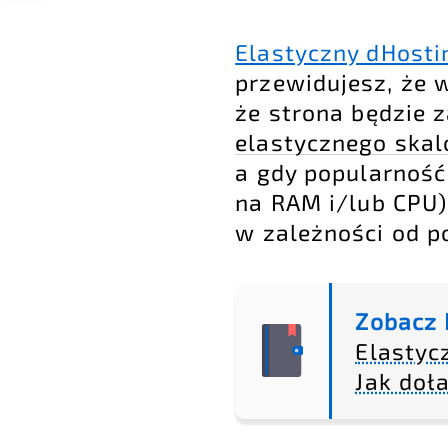
Elastyczny dHosti
przewidujesz, że 
że strona będzie 
elastycznego ska
a gdy popularność
na RAM i/lub CPU)
w zależności od po
Zobacz 
Elastyc
Jak doł