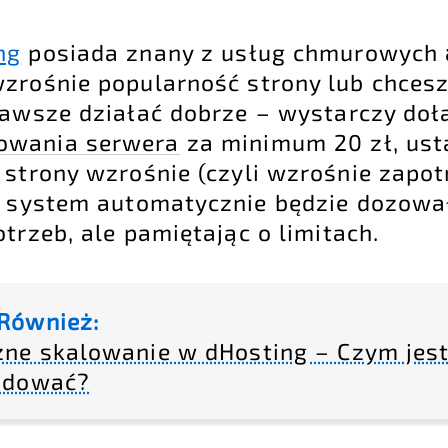
ng
posiada znany z usług chmurowych
wzrośnie popularność strony lub chces
zawsze działać dobrze – wystarczy doł
lowania serwera
za minimum 20 zł, usta
 strony wzrośnie (czyli wzrośnie zapo
 system automatycznie będzie dozował
trzeb, ale pamiętając o limitach.
Również:
zne skalowanie w dHosting – Czym jest
adować?