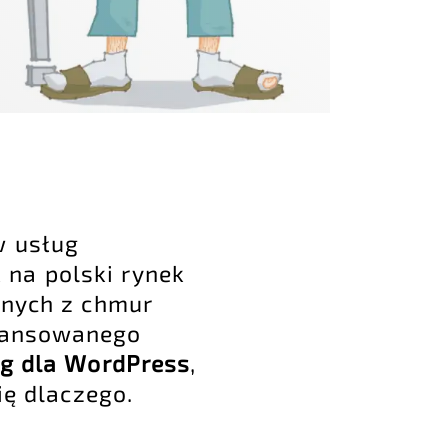
w usług
na polski rynek
anych z chmur
awansowanego
ng dla WordPress
,
ię dlaczego.