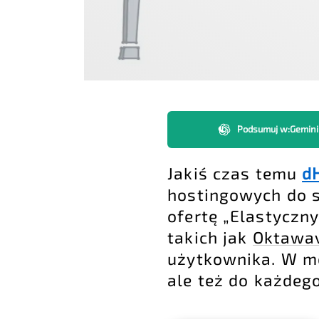
Podsumuj w
:
Gemini
Jakiś czas temu
d
hostingowych do s
ofertę „Elastyczn
takich jak
Oktawa
użytkownika. W mo
ale też do każdego