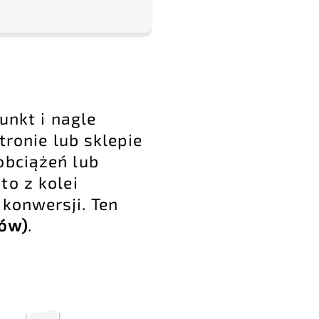
unkt i nagle
tronie lub sklepie
obciążeń lub
to z kolei
konwersji. Ten
gów)
.