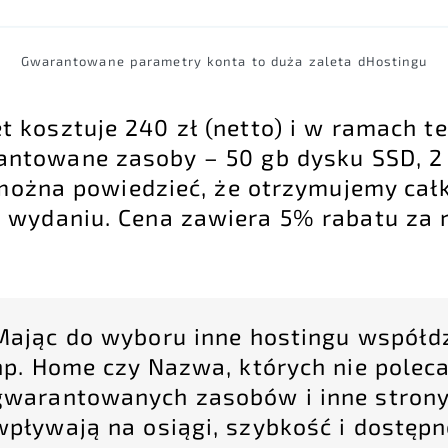
Gwarantowane parametry konta to duża zaleta dHostingu
 kosztuje 240 zł (netto) i w ramach te
antowane zasoby – 50 gb dysku SSD, 
można powiedzieć, że otrzymujemy ca
wydaniu. Cena zawiera 5% rabatu za r
Mając do wyboru inne hostingu współd
np. Home czy Nazwa, których nie polec
gwarantowanych zasobów i inne stron
wpływają na osiągi, szybkość i dostęp