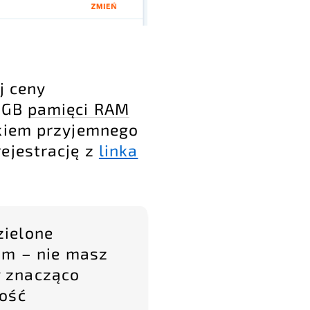
j ceny
2 GB
pamięci RAM
łkiem przyjemnego
ejestrację z
linka
zielone
am – nie masz
y znacząco
ność