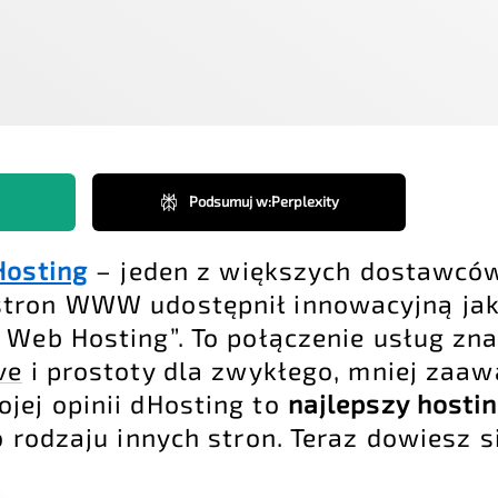
Podsumuj w
:
Perplexity
Hosting
– jeden z większych dostawcó
tron WWW udostępnił innowacyjną jak 
y Web Hosting”. To połączenie usług zn
ve
i prostoty dla zwykłego, mniej za
jej opinii dHosting to
najlepszy hosti
 rodzaju innych stron. Teraz dowiesz s