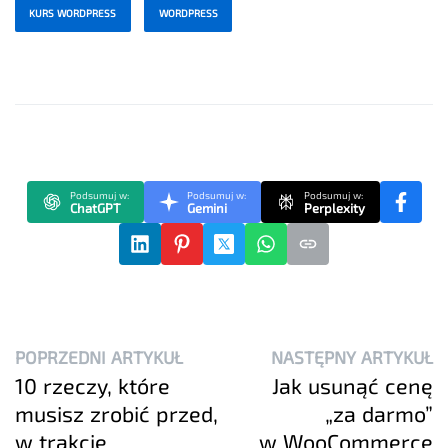
KURS WORDPRESS
WORDPRESS
Podsumuj w:
Podsumuj w:
Podsumuj w:
ChatGPT
Gemini
Perplexity
POPRZEDNI ARTYKUŁ
NASTĘPNY ARTYKUŁ
10 rzeczy, które
Jak usunąć cenę
musisz zrobić przed,
„za darmo”
w trakcie
w WooCommerce