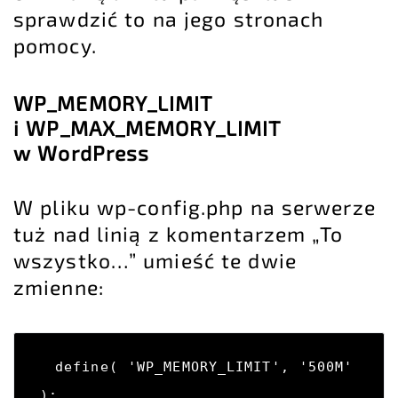
sprawdzić to na jego stronach
pomocy.
WP_MEMORY_LIMIT
i WP_MAX_MEMORY_LIMIT
w WordPress
W pliku wp-config.php na serwerze
tuż nad linią z komentarzem „To
wszystko…” umieść te dwie
zmienne:
define( 'WP_MEMORY_LIMIT', '500M' 
);
