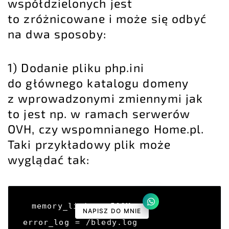
współdzielonych jest
to zróżnicowane i może się odbyć
na dwa sposoby:
1) Dodanie pliku php.ini
do głównego katalogu domeny
z wprowadzonymi zmiennymi jak
to jest np. w ramach
serwerów
OVH
, czy wspomnianego Home.pl.
Taki przykładowy plik może
wyglądać tak:
memory_limit = 500M

NAPISZ DO MNIE
error_log = /bledy.log
