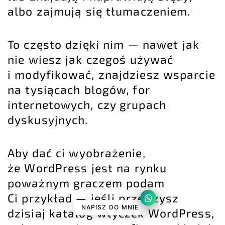
albo zajmują się tłumaczeniem.
To często dzięki nim — nawet jak
nie wiesz jak czegoś używać
i modyfikować, znajdziesz wsparcie
na tysiącach blogów, for
internetowych, czy grupach
dyskusyjnych.
Aby dać ci wyobrażenie,
że WordPress jest na rynku
poważnym graczem podam
Ci przykład — jeśli przejrzysz
NAPISZ DO MNIE
dzisiaj katalog wtyczek WordPress,