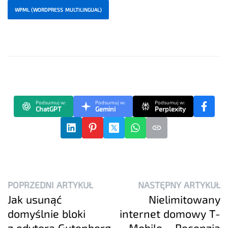
WPML (WORDPRESS MULTILINGUAL)
Podsumuj w:
Podsumuj w:
Podsumuj w:
ChatGPT
Gemini
Perplexity
POPRZEDNI ARTYKUŁ
NASTĘPNY ARTYKUŁ
Jak usunąć
Nielimitowany
domyślnie bloki
internet domowy T-
z edytora Gutenberg
Mobile – Recenzja