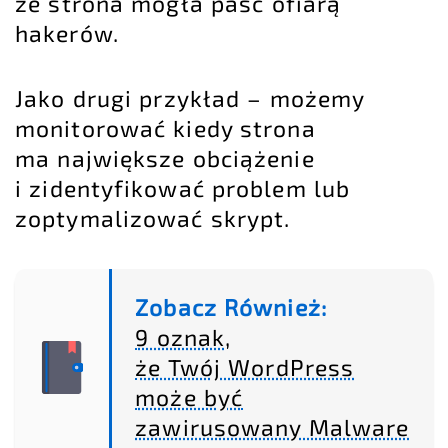
że strona mogła paść ofiarą
hakerów
.
Jako drugi przykład – możemy
monitorować kiedy strona
ma największe obciążenie
i zidentyfikować problem lub
zoptymalizować skrypt.
Zobacz Również:
9 oznak,
że Twój WordPress
może być
zawirusowany Malware