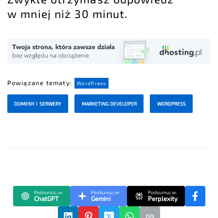
w mniej niż 30 minut.
Powiązane tematy:
WordPress
DOMENY I SERWERY
MARKETING DEVELOPER
WORDPRESS
Podsumuj w:
Podsumuj w:
Podsumuj w:
ChatGPT
Gemini
Perplexity