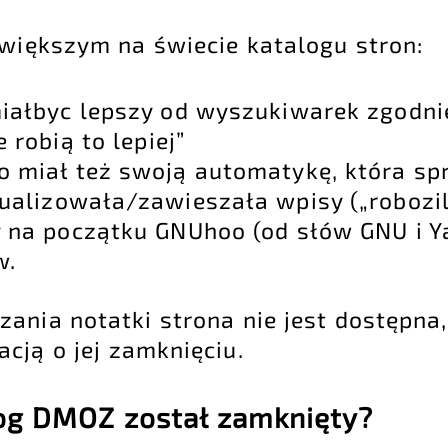
jwiększym na świecie katalogu stron:
iałbyc lepszy od wyszukiwarek zgodni
 robią to lepiej”
 miał też swoją automatykę, która s
tualizowała/zawieszała wpisy („robozil
 na początku GNUhoo (od słów GNU i Y
w.
ania notatki strona nie jest dostępna,
cją o jej zamknięciu.
og DMOZ został zamknięty?