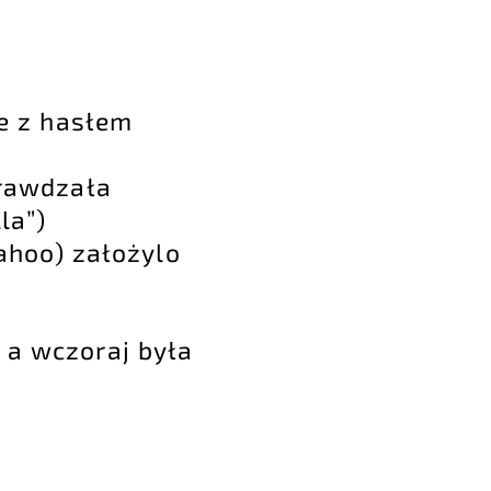
e z hasłem
prawdzała
la”)
ahoo) założylo
 a wczoraj była