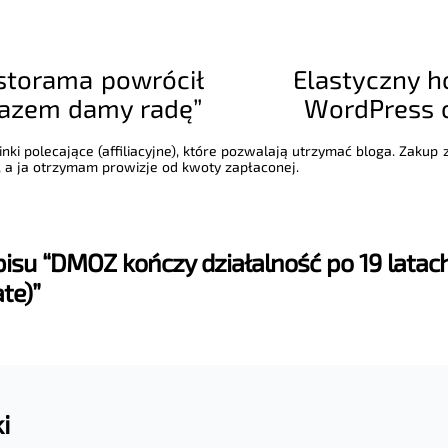
storama powrócił
Elastyczny ho
Razem damy radę”
WordPress o
nki polecające (affiliacyjne), które pozwalają utrzymać bloga. Zakup
 a ja otrzymam prowizje od kwoty zapłaconej.
isu “DMOZ kończy działalność po 19 latac
te)”
i