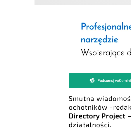
Podsumuj w
:
Gemini
Smutna wiadomość 
ochotników -redak
Directory Project
działalności.