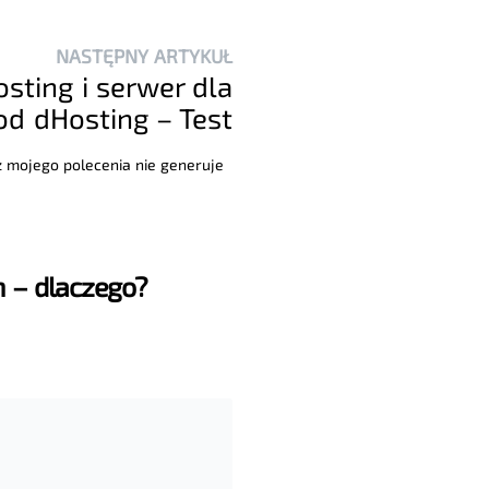
NASTĘPNY ARTYKUŁ
sting i serwer dla
d dHosting – Test
 z mojego polecenia nie generuje
h – dlaczego?