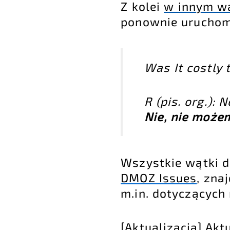
Z kolei
w innym w
ponownie uruchom
Was It costly
R (pis. org.):
Nie, nie możem
Wszystkie wątki d
DMOZ Issues
, zna
m.in. dotyczących
[Aktualizacja] Akt