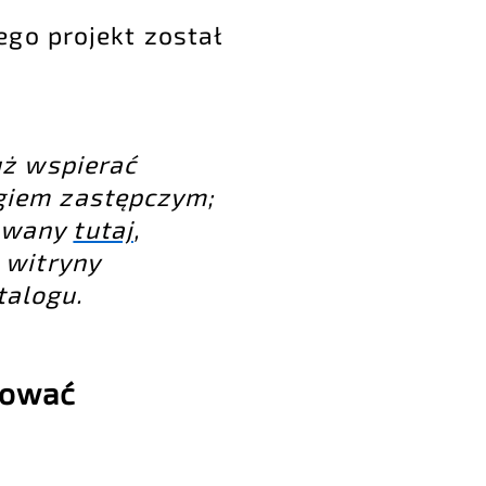
ego projekt został
uż wspierać
ogiem zastępczym;
kowany
tutaj
,
 witryny
talogu.
mować