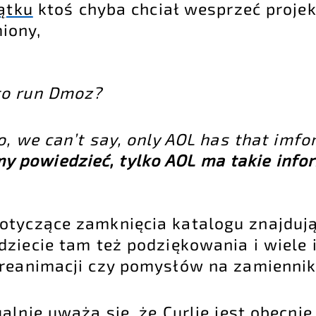
ątku
ktoś chyba chciał wesprzeć projek
iony,
 to run Dmoz?
 No, we can’t say, only AOL has that imfo
y powiedzieć, tylko AOL ma takie info
otyczące zamknięcia katalogu znajduj
jdziecie tam też podziękowania i wiel
 reanimacji czy pomysłów na zamiennik
ualnie uważa się, że
Curlie
jest obecnie