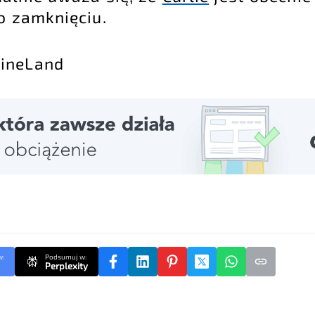
o zamknięciu.
gineLand
w:
Podsumuj w:
Perplexity