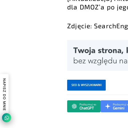
dla DMOZ’a po jeg
Zdjęcie: SearchEn
NAPISZ DO MNIE
SEO & WYSZUKIWARKI
Podsumuj w:
Podsumuj 
ChatGPT
Gemini