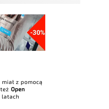
y miał z pomocą
 też
Open
 latach