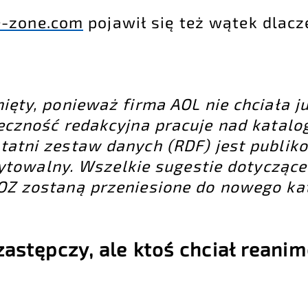
e-zone.com
pojawił się też wątek dlacz
ięty, ponieważ firma AOL nie chciała j
łeczność redakcyjna pracuje nad katal
atni zestaw danych (RDF) jest publi
dytowalny. Wszelkie sugestie dotyczące
Z zostaną przeniesione do nowego ka
zastępczy, ale ktoś chciał reani