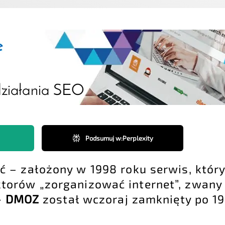
Podsumuj w
:
Perplexity
– założony w 1998 roku serwis, któr
torów „zorganizować internet”, zwany
 – DMOZ
został wczoraj zamknięty po 19