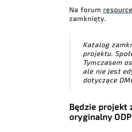
Na forum
resourc
zamknięty.
Katalog zamkn
projektu. Spo
Tymczasem ost
ale nie jest e
dotyczące DMO
Będzie projekt 
oryginalny ODP