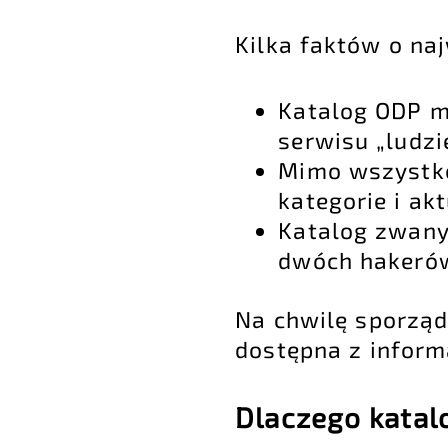
Kilka faktów o na
Katalog ODP m
serwisu „ludzie
Mimo wszystko
kategorie i ak
Katalog zwany
dwóch hakeró
Na chwilę sporządz
dostępna z informa
Dlaczego katal