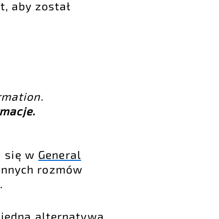
t, aby został
rmation.
rmacje.
ą się w
General
e innych rozmów
.
 jedną alternatywą