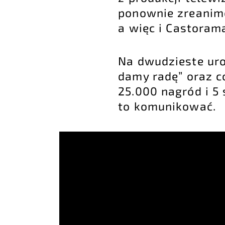
ponownie zreanimo
a więc i Castoram
Na dwudzieste ur
damy radę” oraz c
25.000 nagród i 5
to komunikować.