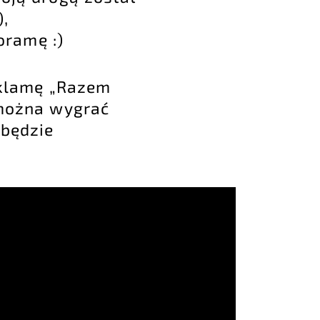
,
oramę :)
eklamę „Razem
 można wygrać
 będzie