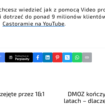
li chcesz wiedzieć jak z pomocą Video 
i dotrzeć do ponad 9 milionów klientó
j
Castoramie na YouTube
.
w:
Podsumuj w:
Perplexity
rzejęte przez 1&1
DMOZ kończy 
latach – dlacz