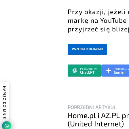
Przy okazji, jeże
markę na YouTube 
przyjrzeć się bliże
WYŻERKA REKLAMOWA
Podsumuj w:
Podsumuj 
ChatGPT
Gemini
NAPISZ DO MNIE
POPRZEDNI ARTYKUŁ
Home.pl i AZ.PL p
(United Internet)