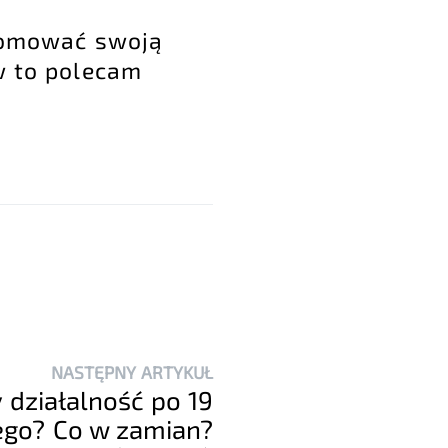
promować swoją
w to polecam
NASTĘPNY ARTYKUŁ
działalność po 19
ego? Co w zamian?