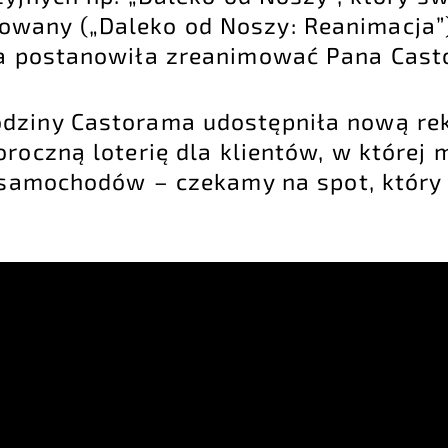
wany („Daleko od Noszy: Reanimacja”)
a postanowiła zreanimować Pana Cast
odziny Castorama udostępniła nową r
oroczną loterię dla klientów, w której
 samochodów – czekamy na spot, który