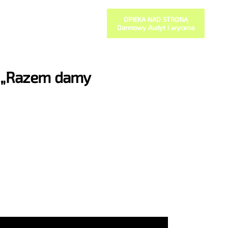
OPIEKA NAD STRONĄ
Darmowy Audyt i wycena
y „Razem damy