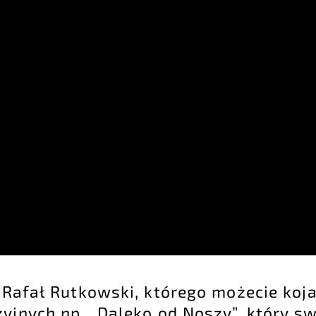
 Rafał Rutkowski, którego możecie koja
zyjnych np. „Daleko od Noszy”, który s