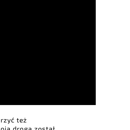
rzyć też
woją drogą został