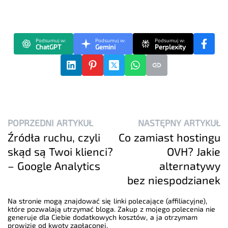
Podsumuj w:
Podsumuj w:
Podsumuj w:
ChatGPT
Gemini
Perplexity
POPRZEDNI ARTYKUŁ
NASTĘPNY ARTYKUŁ
Źródła ruchu, czyli
Co zamiast hostingu
skąd są Twoi klienci?
OVH? Jakie
– Google Analytics
alternatywy
bez niespodzianek
Na stronie mogą znajdować się linki polecające (affiliacyjne),
które pozwalają utrzymać bloga. Zakup z mojego polecenia nie
generuje dla Ciebie dodatkowych kosztów, a ja otrzymam
prowizje od kwoty zapłaconej.