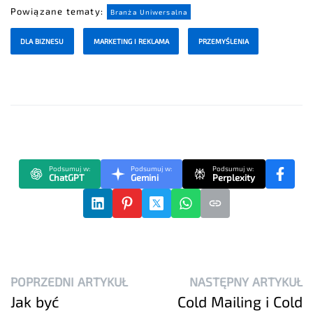
Powiązane tematy:
Branża Uniwersalna
DLA BIZNESU
MARKETING I REKLAMA
PRZEMYŚLENIA
Podsumuj w:
Podsumuj w:
Podsumuj w:
ChatGPT
Gemini
Perplexity
POPRZEDNI ARTYKUŁ
NASTĘPNY ARTYKUŁ
Jak być
Cold Mailing i Cold