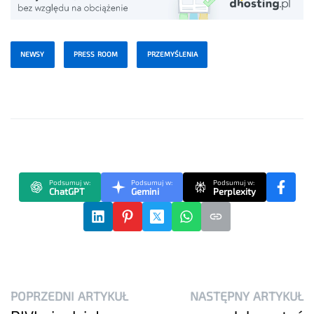
NEWSY
PRESS ROOM
PRZEMYŚLENIA
Podsumuj w:
Podsumuj w:
Podsumuj w:
ChatGPT
Gemini
Perplexity
POPRZEDNI ARTYKUŁ
NASTĘPNY ARTYKUŁ