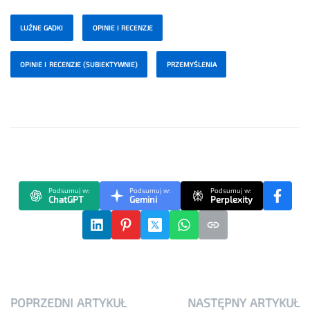
LUŹNE GADKI
OPINIE I RECENZJE
OPINIE I RECENZJE (SUBIEKTYWNIE)
PRZEMYŚLENIA
Podsumuj w:
Podsumuj w:
Podsumuj w:
ChatGPT
Gemini
Perplexity
POPRZEDNI ARTYKUŁ
NASTĘPNY ARTYKUŁ