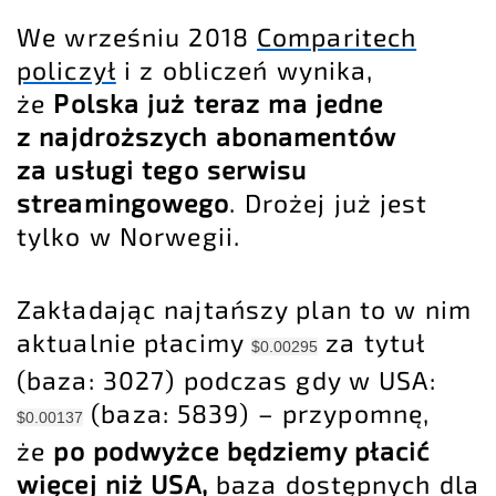
We wrześniu 2018
Comparitech
policzył
i z obliczeń wynika,
że
Polska już teraz ma jedne
z najdroższych abonamentów
za usługi tego serwisu
streamingowego
. Drożej już jest
tylko w Norwegii.
Zakładając najtańszy plan to w nim
aktualnie płacimy
za tytuł
$0.00295
(baza: 3027) podczas gdy w USA:
(baza: 5839) – przypomnę,
$0.00137
że
po podwyżce będziemy płacić
więcej niż USA,
baza dostępnych dla