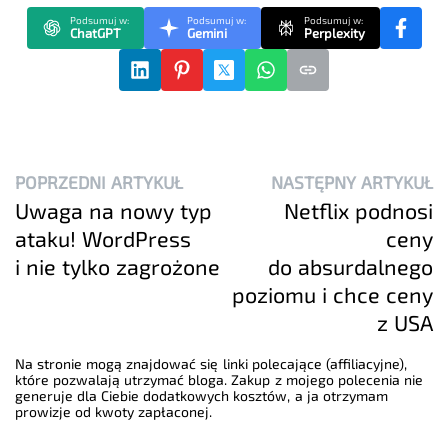
Podsumuj w:
Podsumuj w:
Podsumuj w:
ChatGPT
Gemini
Perplexity
POPRZEDNI ARTYKUŁ
NASTĘPNY ARTYKUŁ
Uwaga na nowy typ
Netflix podnosi
ataku! WordPress
ceny
i nie tylko zagrożone
do absurdalnego
poziomu i chce ceny
z USA
Na stronie mogą znajdować się linki polecające (affiliacyjne),
które pozwalają utrzymać bloga. Zakup z mojego polecenia nie
generuje dla Ciebie dodatkowych kosztów, a ja otrzymam
prowizje od kwoty zapłaconej.