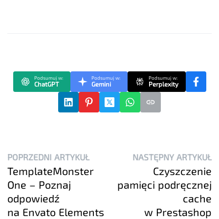
Podsumuj w:
Podsumuj w:
Podsumuj w:
ChatGPT
Gemini
Perplexity
POPRZEDNI ARTYKUŁ
NASTĘPNY ARTYKUŁ
TemplateMonster
Czyszczenie
One – Poznaj
pamięci podręcznej
odpowiedź
cache
na Envato Elements
w Prestashop