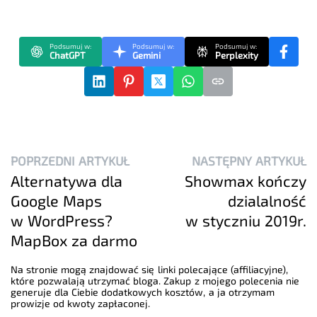
Podsumuj w:
Podsumuj w:
Podsumuj w:
ChatGPT
Gemini
Perplexity
POPRZEDNI ARTYKUŁ
NASTĘPNY ARTYKUŁ
Alternatywa dla
Showmax kończy
Google Maps
dzialalność
w WordPress?
w styczniu 2019r.
MapBox za darmo
Na stronie mogą znajdować się linki polecające (affiliacyjne),
które pozwalają utrzymać bloga. Zakup z mojego polecenia nie
generuje dla Ciebie dodatkowych kosztów, a ja otrzymam
prowizje od kwoty zapłaconej.