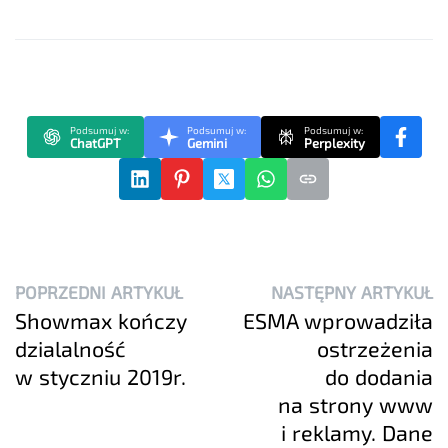
Podsumuj w:
Podsumuj w:
Podsumuj w:
ChatGPT
Gemini
Perplexity
POPRZEDNI ARTYKUŁ
NASTĘPNY ARTYKUŁ
Showmax kończy
ESMA wprowadziła
dzialalność
ostrzeżenia
w styczniu 2019r.
do dodania
na strony www
i reklamy. Dane