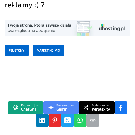
reklamy :) ?
FELIETONY
MARKETING MIX
Podsumuj w:
Podsumuj w:
Podsumuj w:
ChatGPT
Gemini
Perplexity