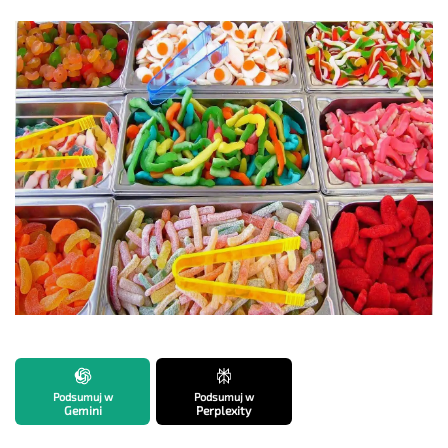
Podsumuj w
Podsumuj w
Gemini
Perplexity