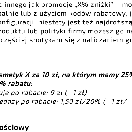
ic innego jak promocje „X% zniżki” – m
balnie lub z użyciem kodów rabatowy, j
onfiguracji, niestety jest też najdroższ
roduktu lub polityki firmy możesz go n
 częściej spotykam się z naliczaniem g
smetyk X za 10 zł, na którym mamy 25%
0% rabatu:
e po rabacie: 9 zł (- 1 zł)
daży po rabacie: 1,50 zł/20% (- 1 zł/-
lościowy