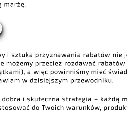
ą marżę.
y i sztuka przyznawania rabatów nie j
nie możemy przecież rozdawać rabatów
jątkami), a więc powinniśmy mieć świ
stawiam w dzisiejszym przewodniku.
a dobra i skuteczna strategia – każdą 
ostosować do Twoich warunków, produk