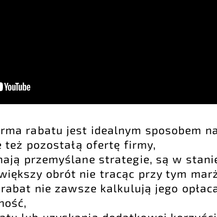
orma rabatu jest idealnym sposobem n
e też pozostałą ofertę firmy,
mają przemyślane strategie, są w stani
iększy obrót nie tracąc przy tym marż
 rabat nie zawsze kalkulują jego opłac
ność,
tu lub uzyskania dodatkowej korzyści 