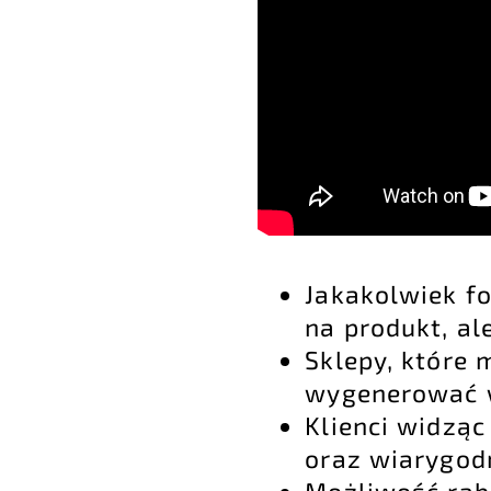
Jakakolwiek f
na produkt, al
Sklepy, które 
wygenerować w
Klienci widząc
oraz wiarygod
Możliwość raba