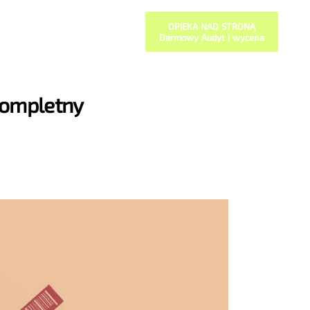
OPIEKA NAD STRONĄ
Darmowy Audyt i wycena
Kompletny