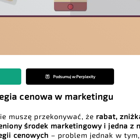
Podsumuj w
:
Perplexity
tegia cenowa w marketingu
nie muszę przekonywać, że
rabat, zniżk
eniony środek marketingowy i jedna z n
egii cenowych
– problem jednak w tym,