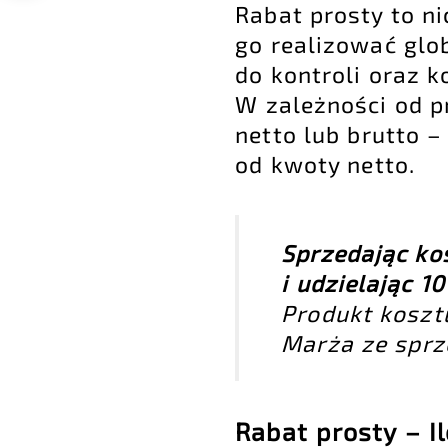
Rabat prosty to n
go realizować glo
do kontroli oraz k
W zależności od p
netto lub brutto –
od kwoty netto.
Sprzedając ko
i udzielając 1
Produkt kosztuj
Marża ze sprze
Rabat prosty – I