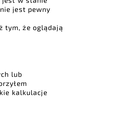
nie jest pewny
iż tym, że oglądają
ych lub
orzyłem
ie kalkulacje