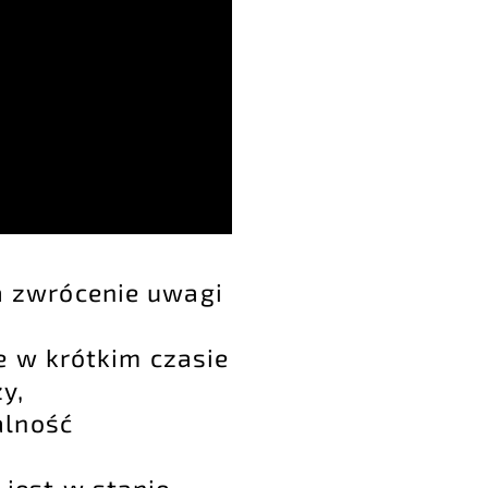
a zwrócenie uwagi
e w krótkim czasie
y,
alność
jest w stanie