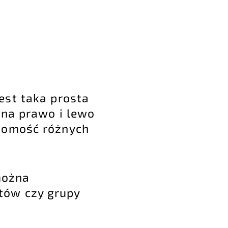
est taka prosta
 na prawo i lewo
adomość różnych
można
tów czy grupy