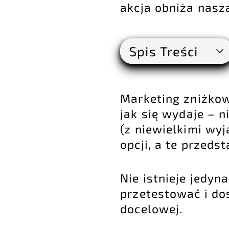
akcja obniża nasz
Spis Treści
Marketing zniżkow
jak się wydaje – 
(z niewielkimi wy
opcji, a te przed
Nie istnieje jedyn
przetestować i d
docelowej.