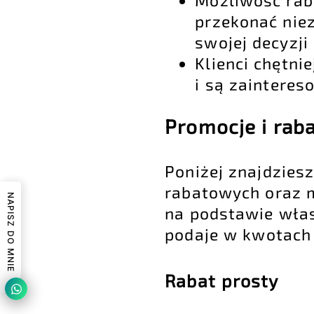
przekonać nie
swojej decyzji
Klienci chętnie
i są zaintere
Promocje i rab
Poniżej znajdzies
rabatowych oraz 
NAPISZ DO MNIE
na podstawie włas
podaje w kwotach 
Rabat prosty