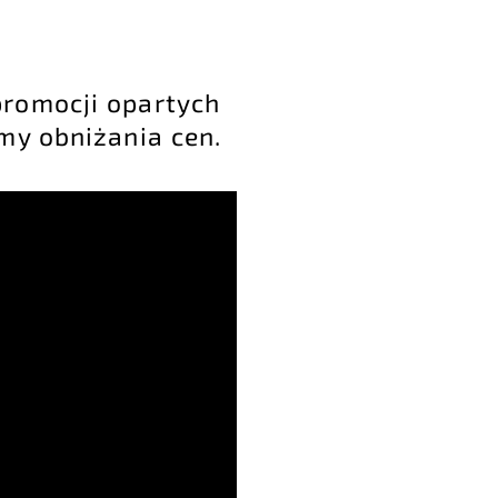
promocji opartych
my obniżania cen.