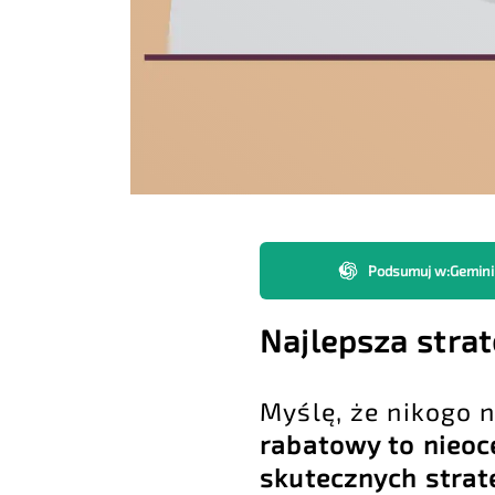
Podsumuj w
:
Gemini
Najlepsza stra
Myślę, że nikogo 
rabatowy to nieoc
skutecznych strat