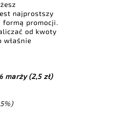
ożesz
est najprostszy
ą formą promocji.
aliczać od kwoty
o właśnie
 marży (2,5 zł)
 5%)