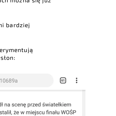
i bardziej
perymentują
słon: