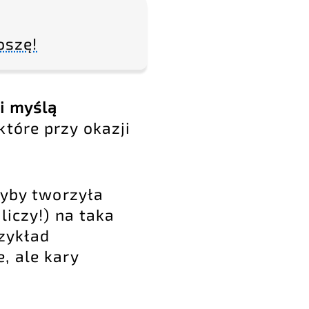
oszę!
i myślą
które przy okazji
dyby tworzyła
liczy!) na taka
rzykład
, ale kary