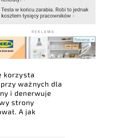
e korzysta
 przy ważnych dla
ny i denerwuje
owy strony
ował. A jak