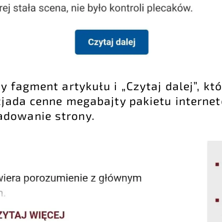
y fagment artykułu i „Czytaj dalej”, kt
 zjada cenne megabajty pakietu intern
adowanie strony.