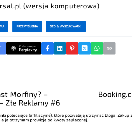
orsal.pl (wersja komputerowa)
AMA
PRZEMYŚLENIA
SEO & WYSZUKIWARKI
w:
Podsumuj w:
Perplexity
st Morfiny? –
Booking.c
 – Złe Reklamy #6
nki polecające (affiliacyjne), które pozwalają utrzymać bloga. Zakup
 a ja otrzymam prowizje od kwoty zapłaconej.