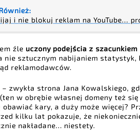
Również:
ijaj i nie blokuj reklam na YouTube… pr
łem źle
uczony podejścia z szacunkiem 
 a nie sztucznym nabijaniem statystyk, 
łąd reklamodawców.
? – zwykła strona Jana Kowalskiego, g
(ten w obrębie własnej domeny też się 
ę obawiać kary, a duży może więcej? P
d kilku lat pokazuje, że niekoniecznie
cznie nakładane… niestety.