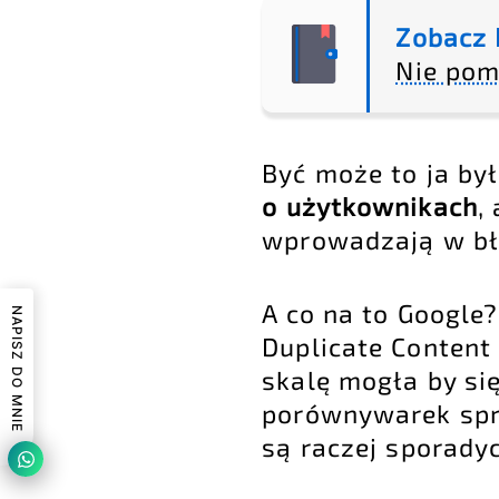
Zobacz 
Nie pom
Być może to ja by
o użytkownikach
,
wprowadzają w b
A co na to Google
NAPISZ DO MNIE
Duplicate Content 
skalę mogła by si
porównywarek sprze
są raczej sporady