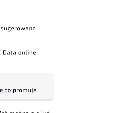
i sugerowane
Z Data online –
e to promuje
ich można się już