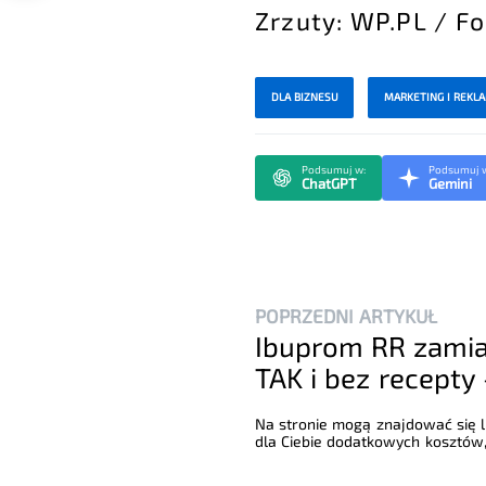
Zrzuty: WP.PL / F
DLA BIZNESU
MARKETING I REKL
Podsumuj w:
Podsumuj 
ChatGPT
Gemini
POPRZEDNI ARTYKUŁ
Ibuprom RR zamia
TAK i bez recepty
Na stronie mogą znajdować się li
dla Ciebie dodatkowych kosztów,