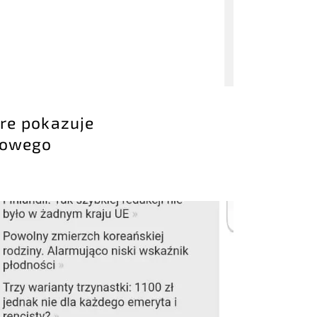
óre pokazuje
etowego