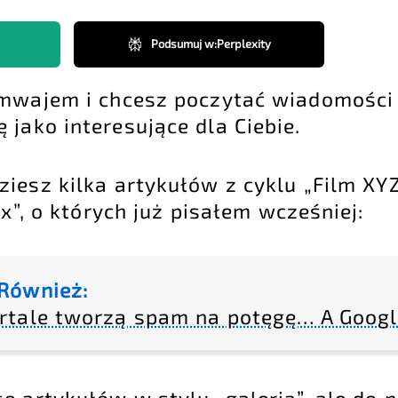
Podsumuj w
:
Perplexity
ramwajem i chcesz poczytać wiadomośc
 jako interesujące dla Ciebie.
iesz kilka artykułów z cyklu „Film XY
ix”, o których już pisałem wcześniej:
Również:
rtale tworzą spam na potęgę… A Googl
 artykułów w stylu „galeria”, ale do n