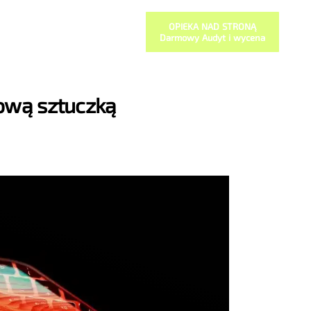
OPIEKA NAD STRONĄ
Darmowy Audyt i wycena
nową sztuczką