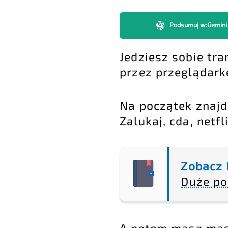
Podsumuj w
:
Gemini
Jedziesz sobie t
przez przeglądarkę
Na początek znajdz
Zalukaj, cda, netfl
Zobacz 
Duże po
A potem masz masę