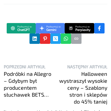
Podsumuj w:
Podsumuj w:
Podsumuj w:
ChatGPT
Gemini
Perplexity
POPRZEDNI ARTYKUŁ
NASTĘPNY ARTYKUŁ
Podróbki na Allegro
Halloween
– Gdybym był
wystraszył wysokie
producentem
ceny – Szablony
słuchawek BETS…
stron i sklepów
do 45% taniej