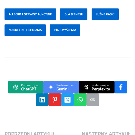
ALLEGRO I SERWISY AUKCYJNE
DLA BIZNESU
LUŹNE GADKI
MARKETING I REKLAMA
PRZEMYŚLENIA
Podsumuj w:
Podsumuj w:
Podsumuj w:
ChatGPT
Gemini
Perplexity
POPRZEDNI ARTYKUŁ
NASTĘPNY ARTYKUŁ