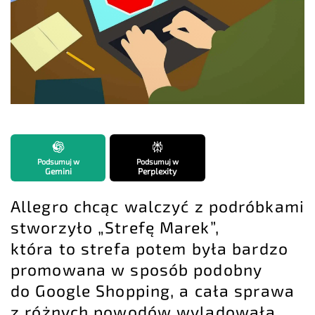
Podsumuj w
Podsumuj w
Gemini
Perplexity
Allegro chcąc walczyć z podróbkami
stworzyło „Strefę Marek”,
która to strefa potem była bardzo
promowana w sposób podobny
do Google Shopping, a cała sprawa
z różnych powodów wylądowała