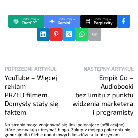
Podsumuj w:
Podsumuj w:
Podsumuj w:
ChatGPT
Gemini
Perplexity
POPRZEDNI ARTYKUŁ
NASTĘPNY ARTYKUŁ
YouTube – Więcej
Empik Go –
reklam
Audiobooki
PRZED filmem.
bez limitu z punktu
Domysły stały się
widzenia marketera
faktem.
i programisty
Na stronie mogą znajdować się linki polecające (affiliacyjne),
które pozwalają utrzymać bloga. Zakup z mojego polecenia nie
generuje dla Ciebie dodatkowych kosztów, a ja otrzymam