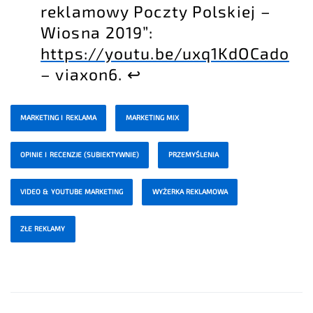
reklamowy Poczty Polskiej –
Wiosna 2019”:
https://youtu.be/uxq1KdOCado
– viaxon6.
↩
MARKETING I REKLAMA
MARKETING MIX
OPINIE I RECENZJE (SUBIEKTYWNIE)
PRZEMYŚLENIA
VIDEO & YOUTUBE MARKETING
WYŻERKA REKLAMOWA
ZŁE REKLAMY