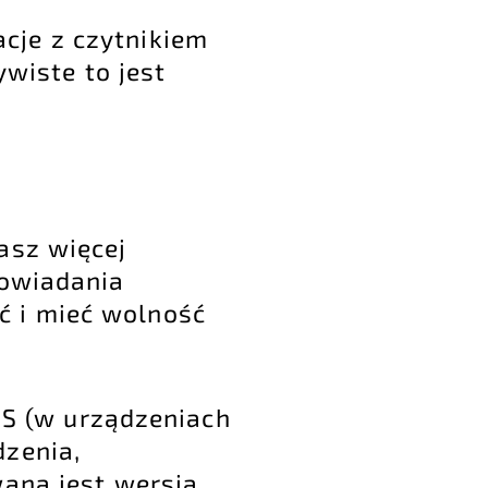
cje z czytnikiem
ywiste to jest
asz więcej
powiadania
ać i mieć wolność
.
OS (w urządzeniach
dzenia,
wana jest wersja