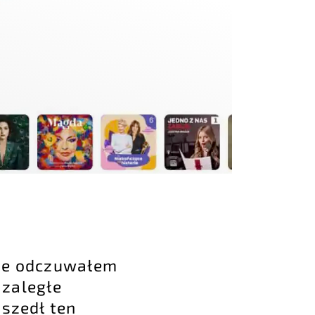
nie odczuwałem
 zaległe
dszedł ten