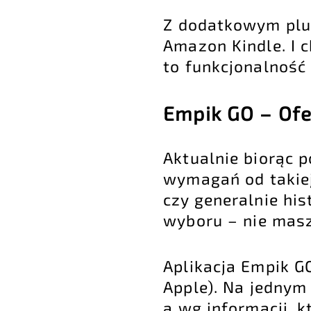
Z dodatkowym plu
Amazon Kindle. I c
to funkcjonalnoś
Empik GO – Ofer
Aktualnie biorąc 
wymagań od takiej
czy generalnie his
wyboru – nie masz 
Aplikacja Empik G
Apple). Na jednym
a wg informacji, 