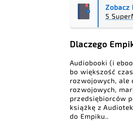
Zobacz 
5 Super
Dlaczego EmpikG
Audiobooki (i ebo
bo większość czas
rozwojowych, ale 
rozwojowych, mar
przedsiębiorców po
książkę z Audiotek
do Empiku..