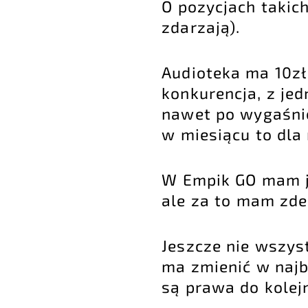
O pozycjach takich
zdarzają).
Audioteka ma 10zł
konkurencja, z je
nawet po wygaśnię
w miesiącu to dla
W Empik GO mam je
ale za to mam zde
Jeszcze nie wszys
ma zmienić w najb
są prawa do kolej