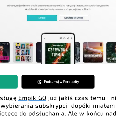
Podsumuj w
:
Perplexity
usługę
Empik GO
już jakiś czas temu i 
 wybierania subskrypcji dopóki miałem
iotece do odsłuchania. Ale w końcu na