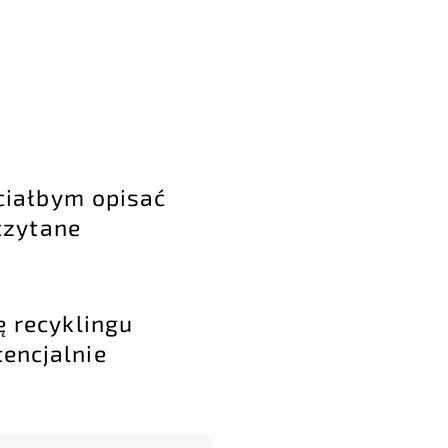
hciałbym opisać
czytane
ię recyklingu
tencjalnie