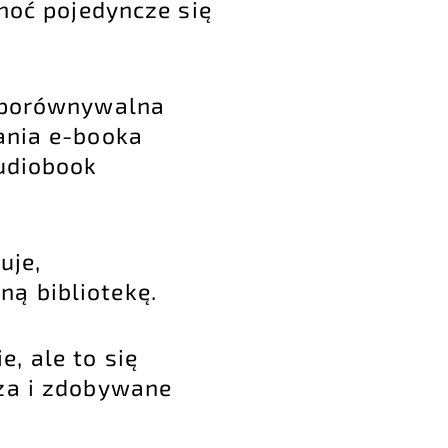
hoć pojedyncze się
a porównywalna
ania e-booka
audiobook
uje,
ą bibliotekę.
, ale to się
sza i zdobywane