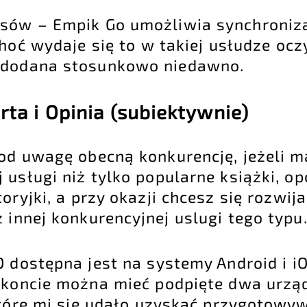
sów – Empik Go umożliwia synchroniza
hoć wydaje się to w takiej usłudze ocz
ć dodana stosunkowo niedawno.
ta i Opinia (subiektywnie)
pod uwagę obecną konkurencję, jeżeli m
 usługi niż tylko popularne książki, o
toryjki, a przy okazji chcesz się rozwij
innej konkurencyjnej uslugi tego typu
O dostępna jest na systemy Android i i
 koncie można mieć podpięte dwa urzą
które mi się udało uzyskać przygotowy