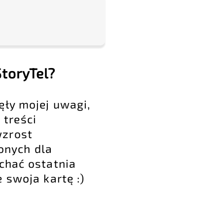
toryTel?
ęły mojej uwagi,
treści
wzrost
onych dla
uchać ostatnia
 swoja kartę :)