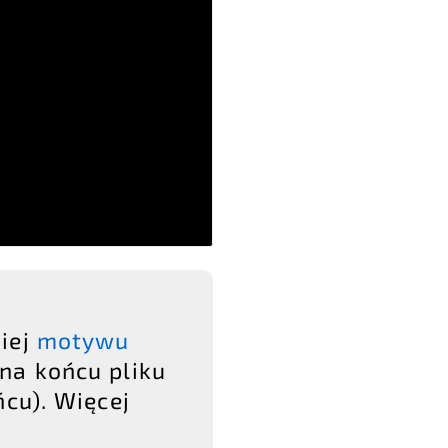
piej
motywu
 na końcu pliku
cu). Więcej