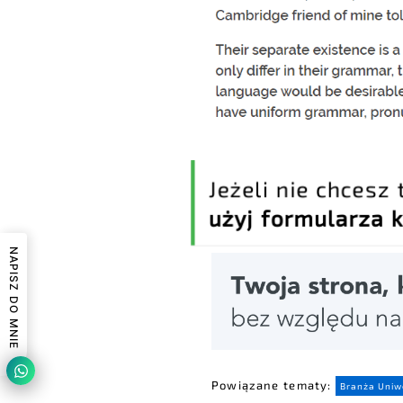
Jeżeli nie chce
użyj formularz
NAPISZ DO MNIE
Powiązane tematy:
Branża Uniw