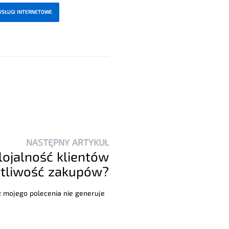
USŁUGI INTERNETOWE
NASTĘPNY ARTYKUŁ
lojalność klientów
otliwość zakupów?
 z mojego polecenia nie generuje