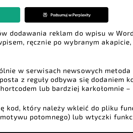
Podsumuj w
:
Perplexity
bów dodawania reklam do wpisu w Word
pisem, ręcznie po wybranym akapicie, a
?
gólnie w serwisach newsowych metoda
posta z reguły odbywa się dodaniem k
shortcodem lub bardziej karkołomnie –
ię kod, który należy wkleić do pliku fu
 motywu potomnego) lub wtyczki funkcy