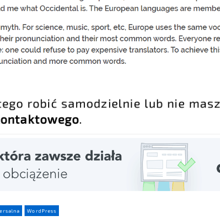
sz tego robić samodzielnie lub nie mas
a kontaktowego
.
ersalna
WordPress