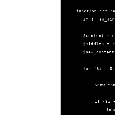
function jcz_re
    if ( !is_single() ) return $content;

    $content = explode("</p>", $content);

    $middlep = round( (count($content) - 1) / 2 );

    $new_content = '';

    for ($i = 0; $i < ( count($content)-1 ); $i++) {

        $new_content .= $content[$i] . "</p>";

        if ($i + 1  == $middlep) {

            $new_content .= '<p>';
