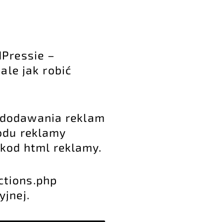
Pressie –
le jak robić
 dodawania reklam
odu reklamy
 kod html reklamy.
nctions.php
jnej.