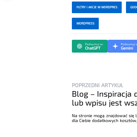
FILTRY I AKCJE W WORDPRES
GOO
WORDPRESS
Podsumuj w:
Podsumuj 
ChatGPT
Gemini
POPRZEDNI ARTYKUŁ
Blog – Inspiracja 
lub wpisu jest ws
Na stronie mogą znajdować się li
dla Ciebie dodatkowych kosztów,