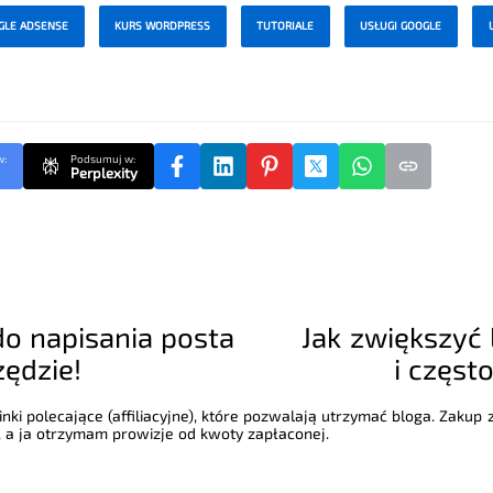
GLE ADSENSE
KURS WORDPRESS
TUTORIALE
USŁUGI GOOGLE
w:
Podsumuj w:
Perplexity
do napisania posta
Jak zwiększyć 
zędzie!
i częst
nki polecające (affiliacyjne), które pozwalają utrzymać bloga. Zakup
 a ja otrzymam prowizje od kwoty zapłaconej.