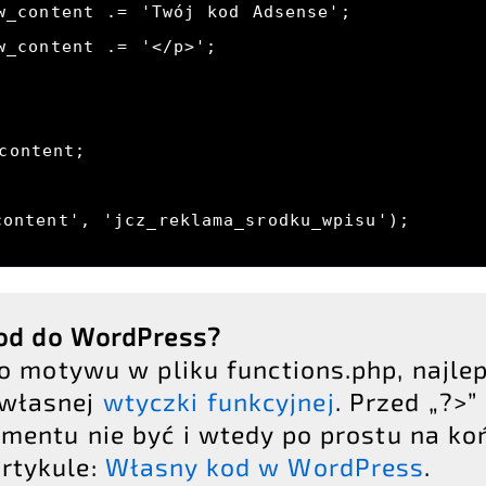
content', 'jcz_reklama_srodku_wpisu');
kod do WordPress?
o motywu w pliku functions.php, najle
 własnej
wtyczki funkcyjnej
. Przed „?>”
mentu nie być i wtedy po prostu na koń
rtykule:
Własny kod w WordPress
.