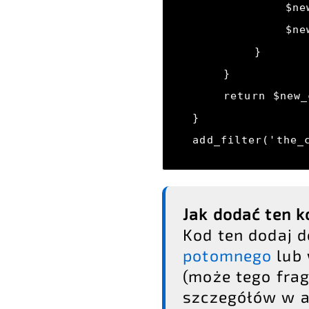
            $new_content .= 'Twój kod Adsense';

            $new_content .= '</p>';

        } 

    }

    return $new_content;

} 

add_filter('the_
Jak dodać ten 
Kod ten dodaj d
potomnego
lub
(może tego frag
szczegółów w a