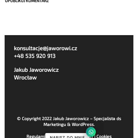
konsultacje@jaworowi.cz
+48 535 920 913
Jakub Jaworowicz
Wrocław
© Copyright 2022
Jakub Jaworowicz – Specjalista ds
Marketingu & WordPress
.
Regulaminy, Polityka Prywatności i Cookies
NAPISZ DO MNIE