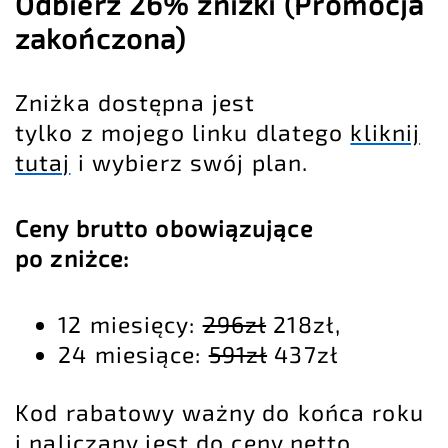
Odbierz 26% zniżki (Promocja
zakończona)
Zniżka dostępna jest
tylko z mojego linku dlatego
kliknij
tutaj
i wybierz swój plan.
Ceny brutto obowiązujące
po zniżce:
12 miesięcy:
296zł
218zł,
24 miesiące:
591zł
437zł
Kod rabatowy ważny do końca roku
i naliczany jest do ceny netto.