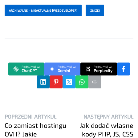
ARCHIWALNE - NIEAKTUALNE [WEBDEVELOPER]
ZNIŻKI
Podsumuj w:
Podsumuj w:
Podsumuj w:
ChatGPT
Gemini
Perplexity
POPRZEDNI ARTYKUŁ
NASTĘPNY ARTYKUŁ
Co zamiast hostingu
Jak dodać własne
OVH? Jakie
kody PHP, JS, CSS