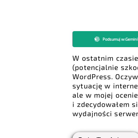
Podsumuj w
:
Gemini
W ostatnim czasi
(potencjalnie szk
WordPress
. Oczyw
sytuację w internec
ale w mojej oceni
i zdecydowałem si
wydajności serwer