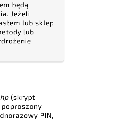
łem będą
. Jeżeli
asłem lub sklep
metody lub
wdrożenie
php
(skrypt
k poproszony
ednorazowy PIN,