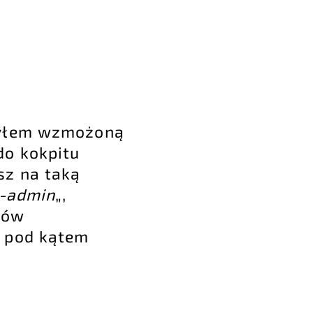
żyłem wzmożoną
do kokpitu
sz na taką
p-admin
„,
dów
o pod kątem