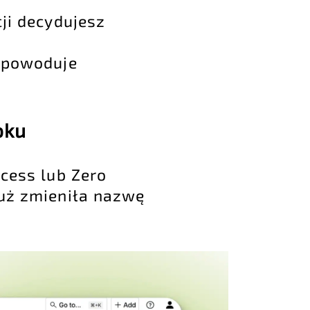
ji decydujesz
spowoduje
oku
ccess lub Zero
już zmieniła nazwę