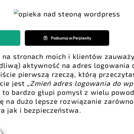
Podsumuj w
:
Perplexity
e na stronach moich i klientów zauwa
odliwą) aktywność na adres
logowania 
iście pierwszą rzeczą, którą przeczyta
ie jest „
Zmień adres logowania do w
e to bardzo głupi pomysł z wielu powo
ę na dużo lepsze rozwiązanie zarówn
a jak i bezpieczeństwa.