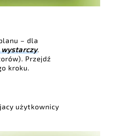
planu – dla
 wystarczy
.
orów). Przejdź
go kroku.
 jacy użytkownicy