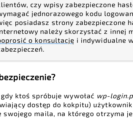
klientów, czy wpisy zabezpieczone has
wymagać jednorazowego kodu logowania
więc posiadasz strony zabezpieczone h
internetowy należy skorzystać z innej 
poprosić o konsultację
i indywidualne 
zabezpieczeń.
abezpieczenie?
 gdy ktoś spróbuje wywołać
wp-login.
wiający dostęp do kokpitu) użytkowni
e swojego maila, na którego otrzyma j