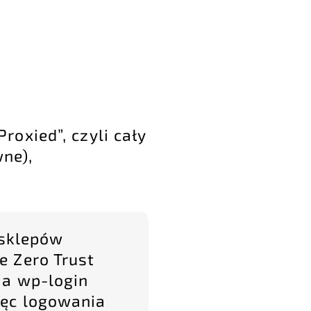
oxied”, czyli cały
ne),
 sklepów
e Zero Trust
ia wp-login
ięc logowania