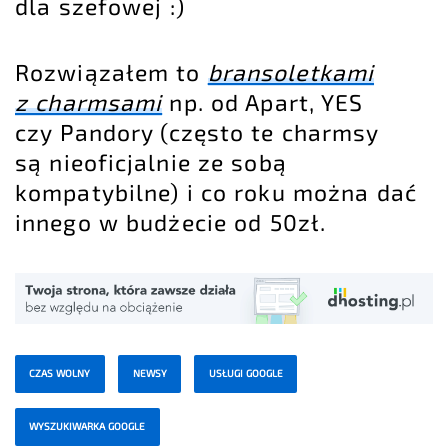
dla szefowej :)
Rozwiązałem to
bransoletkami
z charmsami
np. od Apart, YES
czy Pandory (często te charmsy
są nieoficjalnie ze sobą
kompatybilne) i co roku można dać
innego w budżecie od 50zł.
CZAS WOLNY
NEWSY
USŁUGI GOOGLE
WYSZUKIWARKA GOOGLE