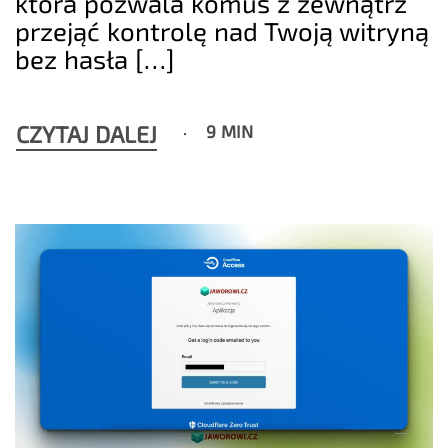
która pozwala komuś z zewnątrz
przejąć kontrolę nad Twoją witryną
bez hasła […]
CZYTAJ DALEJ
9 MIN