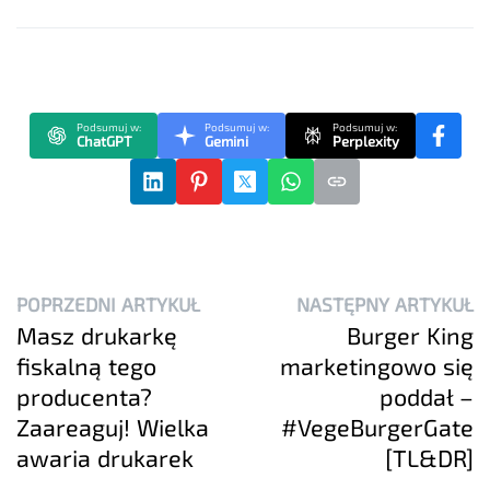
Podsumuj w:
Podsumuj w:
Podsumuj w:
ChatGPT
Gemini
Perplexity
POPRZEDNI ARTYKUŁ
NASTĘPNY ARTYKUŁ
Masz drukarkę
Burger King
fiskalną tego
marketingowo się
producenta?
poddał –
Zaareaguj! Wielka
#VegeBurgerGate
awaria drukarek
[TL&DR]