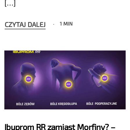
[…]
CZYTAJ DALEJ
1 MIN
Ibuprom RR zamiast Morfiny? –