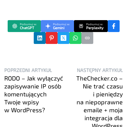
Podsumuj w:
Podsumuj w:
Podsumuj w:
ChatGPT
Gemini
Perplexity
POPRZEDNI ARTYKUŁ
NASTĘPNY ARTYKUŁ
RODO – Jak wyłączyć
TheChecker.co –
zapisywanie IP osób
Nie trać czasu
komentujących
i pieniędzy
Twoje wpisy
na niepoprawne
w WordPress?
emaile + moja
integracja dla
WordPress