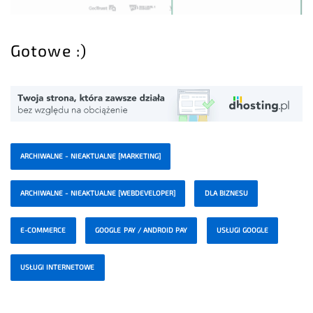
Gotowe :)
ARCHIWALNE - NIEAKTUALNE [MARKETING]
ARCHIWALNE - NIEAKTUALNE [WEBDEVELOPER]
DLA BIZNESU
E-COMMERCE
GOOGLE PAY / ANDROID PAY
USŁUGI GOOGLE
USŁUGI INTERNETOWE