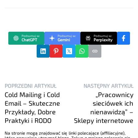
Podsumuj w:
Podsumuj w:
Podsumuj w:
ChatGPT
Gemini
Perplexity
POPRZEDNI ARTYKUŁ
NASTĘPNY ARTYKUŁ
Cold Mailing i Cold
„Pracownicy
Email – Skuteczne
sieciówek ich
Przykłady, Dobre
nienawidzą” –
Praktyki i RODO
Sklepy internetowe
Na stronie mogą znajdować się linki polecające (affiliacyjne),
które pozwalają utrzymać bloga. Zakup z mojego polecenia nie