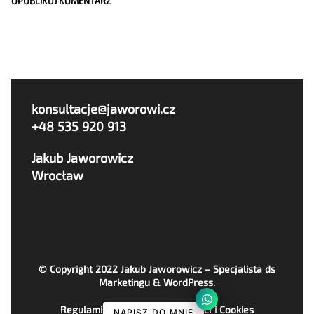
konsultacje@jaworowi.cz
+48 535 920 913
Jakub Jaworowicz
Wrocław
© Copyright 2022
Jakub Jaworowicz – Specjalista ds
Marketingu & WordPress
.
Regulaminy, Polityka Prywatności i Cookies
NAPISZ DO MNIE